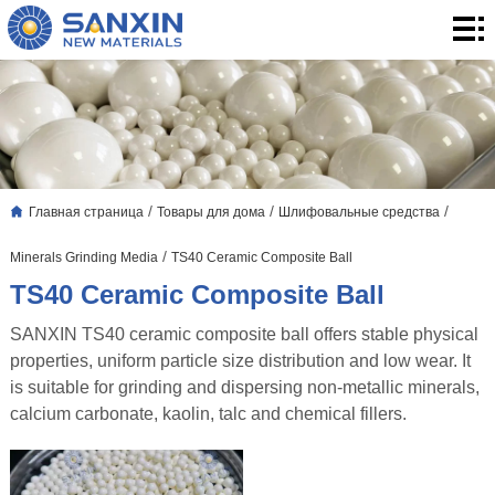
Главная
страница
Товары
для
3.
дома
Применение
Блог
/
/
/
Главная страница
Товары для дома
Шлифовальные средства
о
О
/
Minerals Grinding Media
TS40 Ceramic Composite Ball
нас
нас
контакты
TS40 Ceramic Composite Ball
SANXIN TS40 ceramic composite ball offers stable physical
properties, uniform particle size distribution and low wear. It
is suitable for grinding and dispersing non-metallic minerals,
calcium carbonate, kaolin, talc and chemical fillers.