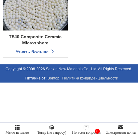
TS40 Composite Ceramic
Microsphere
Узнать больше
Copyright © 2008-2026 Sanxin New Materials Co., Ltd. All Rights Reserved.
Питание от:
Bontop
Политика конфиденциальности
0
Меню из меню
Товар (по запросу)
По всем вопросам
Электронная почта