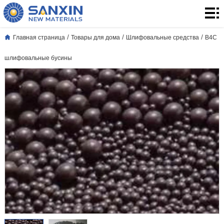
Главная
страница
Товары
/
/
/
Главная страница
Товары для дома
Шлифовальные средства
B4C
для
3.
шлифовальные бусины
дома
Применение
Блог
о
О
нас
нас
контакты