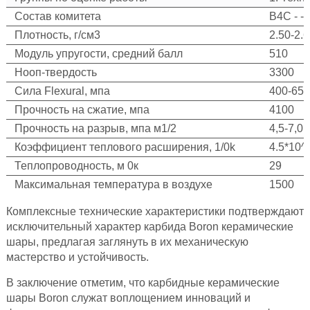
Состав комитета
B4C - -
Плотность, г/см3
2.50-2.
Модуль упругости, средний балл
510
Нооп-твердость
3300
Сила Flexural, мпа
400-650
Прочность на сжатие, мпа
4100
Прочность на разрыв, мпа м1/2
4,5-7,0
Коэффициент теплового расширения, 1/0k
4.5*10^
Теплопроводность, м 0к
29
Максимальная температура в воздухе
1500
Комплексные технические характеристики подтверждают
исключительный характер карбида Boron керамические
шары, предлагая заглянуть в их механическую
мастерство и устойчивость.
В заключение отметим, что карбидные керамические
шары Boron служат воплощением инноваций и