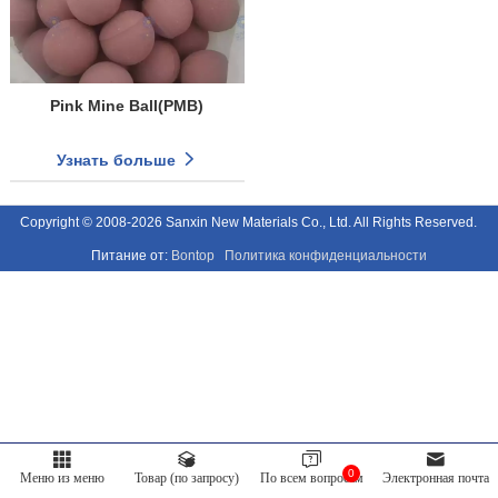
Pink Mine Ball(PMB)
Узнать больше
Copyright © 2008-2026 Sanxin New Materials Co., Ltd. All Rights Reserved.
Питание от:
Bontop
Политика конфиденциальности
0
Меню из меню
Товар (по запросу)
По всем вопросам
Электронная почта