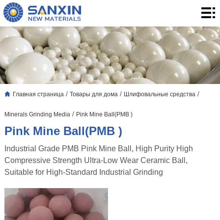
Главная
страница
Товары
для
3.
дома
Применение
Блог
/
/
/
Главная страница
Товары для дома
Шлифовальные средства
о
О
/
Minerals Grinding Media
Pink Mine Ball(PMB )
нас
нас
контакты
Pink Mine Ball(PMB )
Industrial Grade PMB Pink Mine Ball, High Purity High
Compressive Strength Ultra-Low Wear Ceramic Ball,
Suitable for High-Standard Industrial Grinding