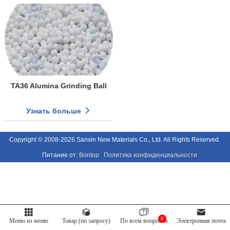
TA36 Alumina Grinding Ball
Узнать больше
Copyright © 2008-2026 Sanxin New Materials Co., Ltd. All Rights Reserved.
Питание от:
Bontop
Политика конфиденциальности
0
Меню из меню
Товар (по запросу)
По всем вопросам
Электронная почта