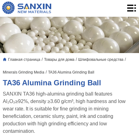
Главная
страница
Товары
для
3.
дома
Применение
Блог
/
/
/
Главная страница
Товары для дома
Шлифовальные средства
о
О
/
Minerals Grinding Media
TA36 Alumina Grinding Ball
нас
нас
контакты
TA36 Alumina Grinding Ball
SANXIN TA36 high-alumina grinding ball features
Al₂O₃≥92%, density ≥3.60 g/cm³, high hardness and low
wear rate. It is suitable for fine grinding in mining
beneficiation, ceramic slurry, paint, ink and coating
production with high grinding efficiency and low
contamination.