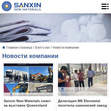
Главная
страница
Товары
для
3.
дома
Применение
Блог
/
/
Главная страница
Блог о нас
Новости компании
о
О
Новости компании
нас
нас
контакты
Sanxin New Materials сияет
Делегация ME Elecmetal
на выставке Queensland
посетила сансинский завод
Mining and Engineering
новых материалов с