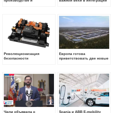
производстве и
важной вехи в интеграции
электрификации китая
солнечной цепи поставок
Революционизация
Европа готова
безопасности
приветствовать две новые
электромобилей:
гигафатори, привлекая
технология защиты от
производителей батарей
разрыва гравюры итона
Чили объявила о
Scania и ABB E-mobility