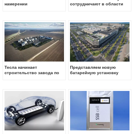
намерении
сотрудничают в области
национализировать свою
экспериментальной
литиевую
системы зарядки мегаватт
промышленность, создав
для автомобилей большой
государственную
грузоподъемности
компанию для контроля
над крупнейшими
мировыми запасами
Тесла начинает
Представляем новую
строительство завода по
батарейную установку
переработке лития в
дайсона в сингапуре
техасе стоимостью 375
миллионов долларов