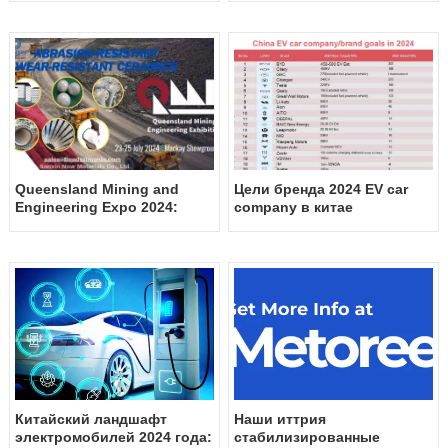
Expo 2024
целью укрепления
сотрудничества в области
износостойких линейных
изделий
Queensland Mining and
Цели бренда 2024 EV car
Engineering Expo 2024:
company в китае
встречайте Sanxin New
Materials Co., Ltd на стенде
A142
Китайский ландшафт
Наши иттрия
электромобилей 2024 года:
стабилизированные