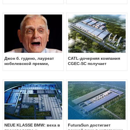
год всплесков, проблем и
циркониевые бусины
рыночных прогнозов
представлены на
«метории»
Джон б. гудено, лауреат
CATL-дочерняя компания
нобелевской премии,
CGEC-SC получает
который
сертификат углеродной
революционизировал мир
нейтральности PAS 2060
литий-ионными батареями,
умирает
NEUE KLASSE BMW: веха в
FuturaSun достигает