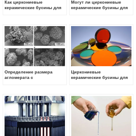
Как циркониевые
Могут ли циркониевые
керамические бусины для
керамические бусины для
шлифования влияют на
шлифования
биоактивность грунта?
использоваться при
производстве
искусственных костей?
Определение размера
Циркониевые
агломерата с
керамические бусины для
использованием
оптических покрытий:
циркониевых
раскрытие потенциала
керамических бусины для
шлифования: комплексное
руководство