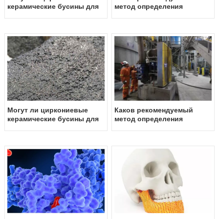
керамические бусины для
метод определения
шлифования
поверхностного нагнетания
использоваться при
навозной жижи с
производстве
использованием
термостойких покрытий?
циркониевых
керамических бусин для
измельчения?
Могут ли циркониевые
Каков рекомендуемый
керамические бусины для
метод определения
шлифования
расхода навозной жижи с
использоваться в
использованием
производстве абразивных
циркониевых
покрытий?
керамических бусин для
измельчения?