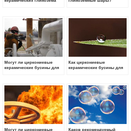
керамических глинозема
глиноземные шары?
шары?
Могут ли циркониевые
Как циркониевые
керамические бусины для
керамические бусины для
шлифования
шлифования влияют на
использоваться при
гидрофилитет грунта?
производстве
изоляционных покрытий?
Могут ли циркониевые
Каков рекомендуемый