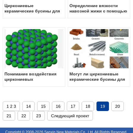
Циркониевые
Определение вязкости
керамические бусины для
навозной жижи с помощью
производства ядерного
циркониевых
топлива: раскрытие
керамических бусины:
потенциала
всеобъемлющее
руководство
Понимание воздействия
Могут ли циркониевые
циркониевых
керамические бусины для
керамических бусин для
шлифования
шлифования на
использоваться при
хрустальную структуру
производстве
грунтового материала
строительных
материалов?
1 2 3
14
15
16
17
18
19
20
21
22
23
Следующий проект
Copyright © 2008-2026 Sanxin New Materials Co., Ltd. All Rights Reserved.