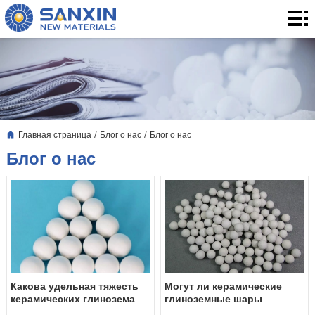
Главная
страница
Товары
для
3.
дома
Применение
Блог
/
/
Главная страница
Блог о нас
Блог о нас
о
О
Блог о нас
нас
нас
контакты
Какова удельная тяжесть
Могут ли керамические
керамических глинозема
глиноземные шары
шаров?
использоваться для