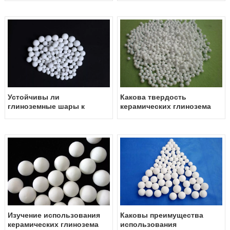
мокрого фрезерования?
Устойчивы ли
Какова твердость
глиноземные шары к
керамических глинозема
износу и истиранию?
шары?
Изучение использования
Каковы преимущества
керамических глинозема
использования