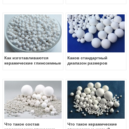
шаров в фрезерном и
керамических глинозема
шлифовальном
шаров в фрезеровании и
оборудовании
шлифовании?
Как изготавливаются
Каков стандартный
керамические глиноземные
диапазон размеров
шары?
керамических глинозема
шары?
Что такое состав
Что такое керамические